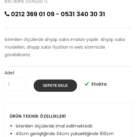
kdv dahil: 3.540,00 TL
0212 369 01 09
-
0531 340 30 31
İstenilen ölçülerde ahşap saksı imalatı yapılır. Ahşap saksı
modelleri, ahşap saksı fiyatları nı web sitemizde
görebilirsiniz.
Adet
Stokta
ÜRÜN TEKNİK ÖZELLİKLERİ
İstenilen ölçülerde imal edilmektedir.
40cm genişliğinde 34cm yüksekliğinde 100cm