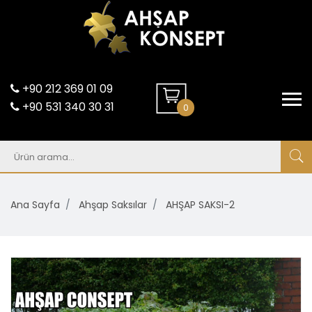
+90 212 369 01 09
+90 531 340 30 31
0
Ana Sayfa
Ahşap Saksılar
AHŞAP SAKSI-2